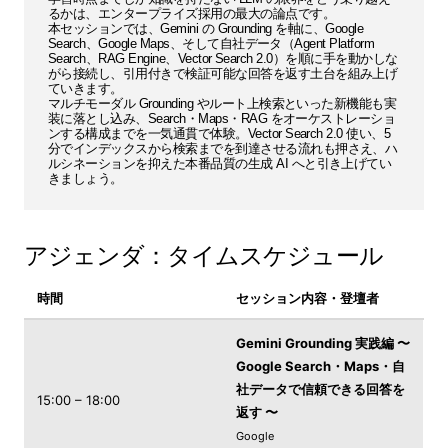
るかは、エンタープライズ採用の最大の論点です。
本セッションでは、Gemini の Grounding を軸に、Google
Search、Google Maps、そして自社データ（Agent Platform
Search、RAG Engine、Vector Search 2.0）を順に手を動かしな
がら接続し、引用付きで検証可能な回答を返す土台を組み上げ
ていきます。
マルチモーダル Grounding やルート上検索といった新機能も実
装に落とし込み、Search・Maps・RAG をオーケストレーショ
ンする構成までを一気通貫で体験。Vector Search 2.0 使い、5
分でインデックスから検索までを到達させる流れも押さえ、ハ
ルシネーションを抑えた本番品質の生成 AI へと引き上げてい
きましょう。
アジェンダ：タイムスケジュール
時間
セッション内容・登壇者
Gemini Grounding 実践編 〜
Google Search・Maps・自
社データで信頼できる回答を
15:00 – 18:00
返す 〜
Google