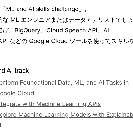
nd AI skills challenge」。
な ML エンジニアまたはデータアナリストでし
gQuery、Cloud Speech API、AI
ion API などの Google Cloud ツールを使ってスキル
d AI track
erform Foundational Data, ML, and AI Tasks in
oogle Cloud
ntegrate with Machine Learning APIs
xplore Machine Learning Models with Explainab
I