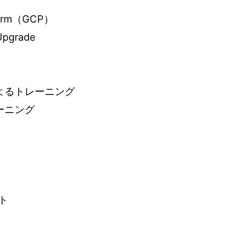
tform（GCP）
Upgrade
よるトレーニング
ーニング
ト