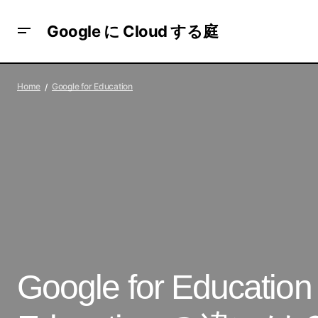
Google に Cloud する庭
【オンライン：6月30日】Part 2.Firebase
Google 
Home
Google for Education
を活用した 広告効果の最大化とは
Google for Education