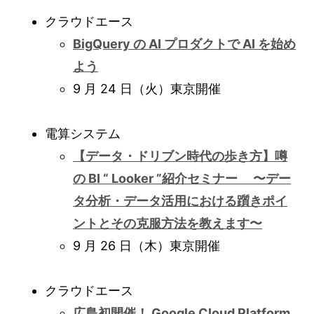
クラウドエース
BigQuery の AI プロダクトで AI を始め
よう
9 月 24 日（火）東京開催
電算システム
【データ・ドリブン時代の歩き方】噂
の BI “ Looker ”紹介セミナー 〜デー
タ分析・データ活用における躓きポイ
ントとその克服方法を教えます〜
9 月 26 日（木）東京開催
クラウドエース
広島初開催！ Google Cloud Platform