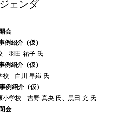
アジェンダ
開会
事例紹介（仮）
 羽田 祐子 氏
事例紹介（仮）
校 白川 早織 氏
事例紹介（仮）
小学校 吉野 真央 氏、黒田 充 氏
閉会