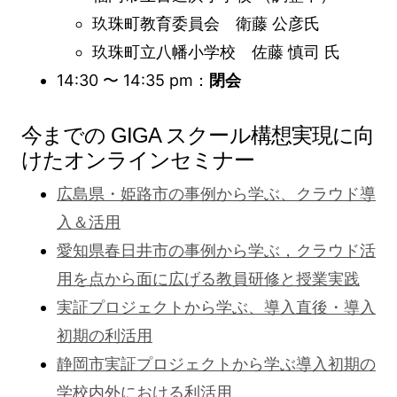
玖珠町教育委員会 衛藤 公彦氏
玖珠町立八幡小学校 佐藤 慎司 氏
14:30 〜 14:35 pm：
閉会
今までの GIGA スクール構想実現に向
けたオンラインセミナー
広島県・姫路市の事例から学ぶ、クラウド導
入＆活用
愛知県春日井市の事例から学ぶ，クラウド活
用を点から面に広げる教員研修と授業実践
実証プロジェクトから学ぶ、導入直後・導入
初期の利活用
静岡市実証プロジェクトから学ぶ導入初期の
学校内外における利活用