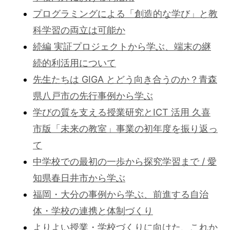
プログラミングによる「創造的な学び」と教
科学習の両立は可能か
続編 実証プロジェクトから学ぶ、端末の継
続的利活用について
先生たちは GIGA とどう向き合うのか？青森
県八戸市の先行事例から学ぶ
学びの質を支える授業研究とICT 活用 久喜
市版「未来の教室」事業の初年度を振り返っ
て
中学校での最初の一歩から探究学習まで / 愛
知県春日井市から学ぶ
福岡・大分の事例から学ぶ、前進する自治
体・学校の連携と体制づくり
よりよい授業・学校づくりに向けた、これか