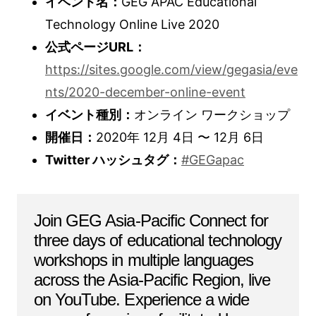
イベント名：
GEG APAC Educational
Technology Online Live 2020
公式ページURL：
https://sites.google.com/view/gegasia/eve
nts/2020-december-online-event
イベント種別：
オンライン ワークショップ
開催日：
2020年 12月 4日 〜 12月 6日
Twitter ハッシュタグ：
#GEGapac
Join GEG Asia-Pacific Connect for
three days of educational technology
workshops in multiple languages
across the Asia-Pacific Region, live
on YouTube. Experience a wide