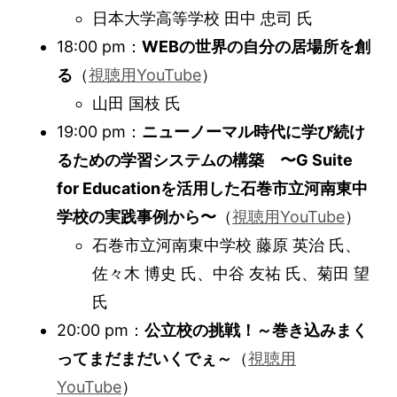
日本大学高等学校 田中 忠司 氏
18:00 pm：
WEBの世界の自分の居場所を創
る
（
視聴用YouTube
）
山田 国枝 氏
19:00 pm：
ニューノーマル時代に学び続け
るための学習システムの構築 〜G Suite
for Educationを活用した石巻市立河南東中
学校の実践事例から〜
（
視聴用YouTube
）
石巻市立河南東中学校 藤原 英治 氏、
佐々木 博史 氏、中谷 友祐 氏、菊田 望
氏
20:00 pm：
公立校の挑戦！～巻き込みまく
ってまだまだいくでぇ～
（
視聴用
YouTube
）