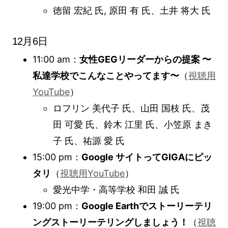
徳留 宏紀 氏, 原田 有 氏、土井 将大 氏
12月6日
11:00 am：
女性GEGリーダーからの提案 〜
私達学校でこんなことやってます〜
（
視聴用
YouTube
）
ロフリン 美代子 氏、山田 国枝 氏、茂
田 可愛 氏、鈴木 江里 氏、小笠原 まき
子 氏、祐源 愛 氏
15:00 pm：
Google サイトってGIGAにピッ
タリ
（
視聴用YouTube
）
愛光中学・高等学校 和田 誠 氏
19:00 pm：
Google Earthでストーリーテリ
ングストーリーテリングしましょう！
（
視聴