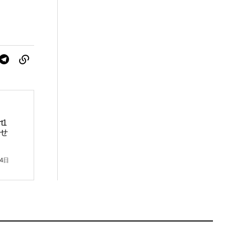
t1
せ
24日