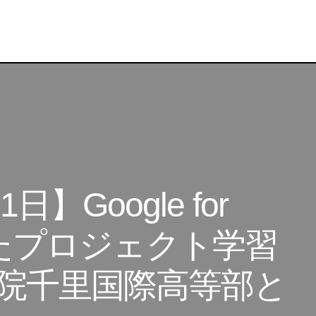
ンライン：2月21日】Google for Education を活用し
東京大学・関西学院千里国際高等部との共同研究から学ぶ
Google for
活用したプロジェクト学習
院千里国際高等部と