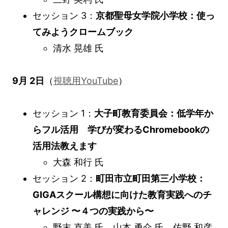
セッション 3：
京都聖母女学院小学校：使っ
てみようクロームブック
清水 晃雄 氏
9月 2日
（
視聴用YouTube
）
セッション 1：
大子町教育委員会：低学年か
らフル活用 学びが変わるChromebookの
活用法教えます
大森 和行 氏
セッション 2：
町田市立町田第三小学校：
GIGAスクール構想に向けた教育実践へのチ
ャレンジ 〜４つの実践から〜
野末 直美 氏、山本 勇介 氏、佐野 和彦