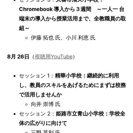
Chromebook 導入から３週間 ～一人一 台
端末の導入から授業活用まで、全教職員の取
組～
伊藤 拓也 氏、小川 利恵 氏
8月 26日
（
視聴用YouTube
）
セッション 1：
精華小学校：継続的に利用
し、教員のスキルをあげるためにまずは校務
で活用しませんか
向井 崇博 氏
セッション 2：
姫路市立青山小学校：学校全
体の広がりに向けて
三野 英利 氏