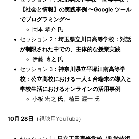
【社会と情報】の実践事例 〜Google ツール
でプログラミング〜
岡本 恭介 氏
セッション 2：
埼玉県立川口高等学校：対話
が制限された中での、主体的な授業実践
伊藤 博之 氏
セッション 3：
神奈川県立平塚江南高等学
校
：
公立高校における一人１台端末の導入と
学校生活におけるオンラインの活用事例
小板 宏之 氏、植田 渥士 氏
10月 28日
（
視聴用YouTube
）
セッション 1：
日立工業専修学校（科学技術