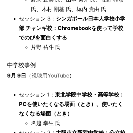
氏、木村 剛基 氏、堀内 貴由 氏
セッション 3：
シンガポール日本人学校小学
部 チャンギ校：Chromebookを使って学校
でのびを面白くする
片野 祐斗 氏
中学校事例
9月 9日
（
視聴用YouTube
）
セッション 1：
東北学院中学校・高等学校：
PCを使いたくなる場面（とき）、使いたく
なくなる場面（とき）
名越 幸生 氏
セッション 2
：大阪市立新巽中学校：公立校