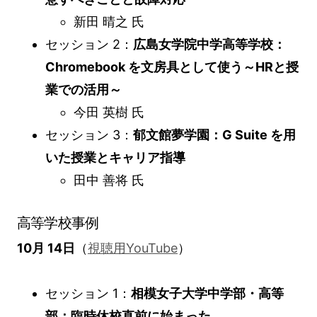
新田 晴之 氏
セッション 2：
広島女学院中学高等学校：
Chromebook を文房具として使う～HRと授
業での活用～
今田 英樹 氏
セッション 3：
郁文館夢学園：G Suite を用
いた授業とキャリア指導
田中 善将 氏
高等学校事例
10月 14日
（
視聴用YouTube
）
セッション 1：
相模女子大学中学部・高等
部：臨時休校直前に始まった、