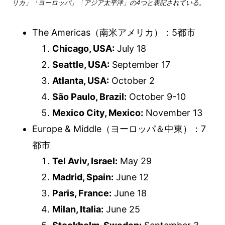
リカ」「ヨーロッパ」「アジア太平洋」の4つと表記されている。
The Americas（南米アメリカ）：5都市
Chicago, USA:
July 18
Seattle, USA:
September 17
Atlanta, USA:
October 2
São Paulo, Brazil:
October 9-10
Mexico City, Mexico:
November 13
Europe & Middle（ヨーロッパ＆中東）：7
都市
Tel Aviv, Israel:
May 29
Madrid, Spain:
June 12
Paris, France:
June 18
Milan, Italia:
June 25