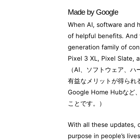
Made by Google
When AI, software and h
of helpful benefits. And
generation family of co
Pixel 3 XL, Pixel Slate
（AI、ソフトウェア、
有益なメリットが得られる。これ
Google Home H
ことです。）
With all these updates, 
purpose in people’s liv