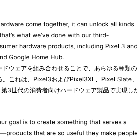
ardware come together, it can unlock all kinds
 that’s what we’ve done with our third-
nsumer hardware products, including Pixel 3 an
, and Google Home Hub.
ハードウェアを組み合わせることで、あらゆる種類の
は、Pixel3およびPixel3XL、Pixel Slate
ubなど、第3世代の消費者向けハードウェア製品で実現し
our goal is to create something that serves a
es—products that are so useful they make peopl