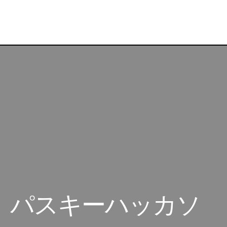
【東京都：6月21日】パスキーハッカソン
ogle Cloud イベント
日】パスキーハッカソ