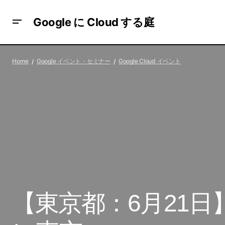
Google に Cloud する庭
【オンライン：6月20日】Go Global: アプ
Go
Home
Google イベント・セミナー
Google Cloud イベント
リのジャンルと市場トレンド
【東京都：6月21