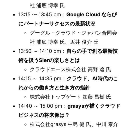
社 浦底 博幸 氏
13:15 〜 13:45 pm：
Google Cloud ならび
にパートナーサクセスの最新状
況
グーグル・クラウド・ジャパン合同会
社 浦底 博幸 氏、坂井 俊介 氏
13:50 ～ 14:10 pm：
自らの手で創る最新技
術を扱うSlerの楽しさとは
クラウドエース株式会社 高野 遼 氏
14:15 ～ 14:35 pm：
クラウド、AI時代のこ
れからの働き方と生き方の指針
株式会社トップゲート 加藤 昌樹 氏
14:40 ～ 15:00 pm：
grasysが描くクラウド
ビジネスの将来像は？
株式会社grasys 中島 健 氏、中川 泰介