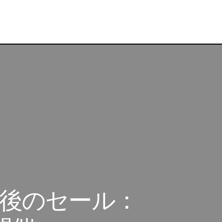
[Google ストア] 年最後のセール：Google ホリデー
ンペーン
 年最後のセール：