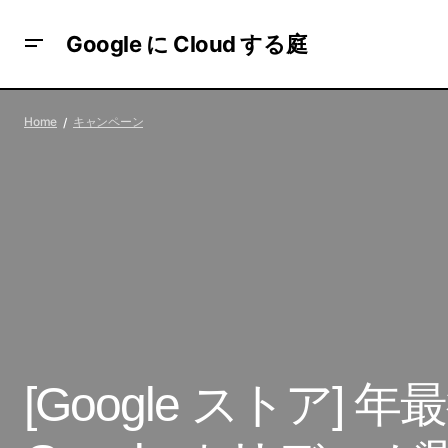
Google に Cloud する庭
Google 好きエンジニアが集まる Google
キャ
Home
キャンペーン
Developer Groups（GDG）とは？
[Google ストア]