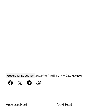
Google for Education
2023年6月16日
by
あだ名は HONDA
Previous Post
Next Post