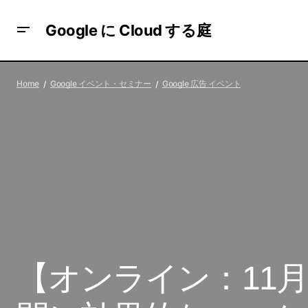
Google に Cloud する庭
Google Japan の現役 カスタマーエンジニ
Google 広告 イベ
Home
Google イベント・セミナー
Google 広告 イベント
ア が執筆する「Advent Calendar 2020」
【オンライン：11月30