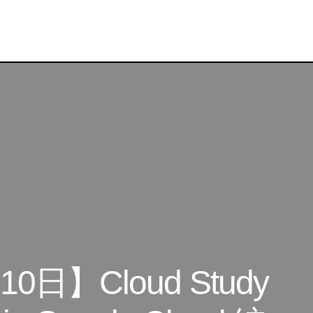
【オンライン：12月10日】Cloud Study Jam – Engineer Data
Cloud 編
】Cloud Study