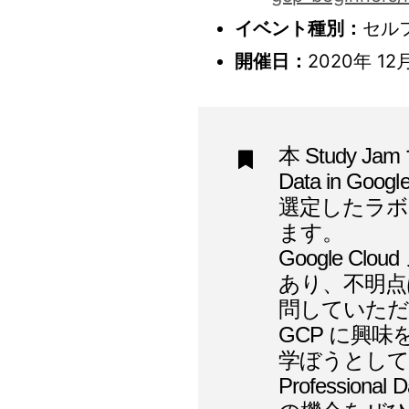
イベント種別：
セル
開催日：
2020年 12
本 Study J
Data in 
選定したラボ
ます。
Google 
あり、不明点は
問していた
GCP に興
学ぼうとしている
Profession