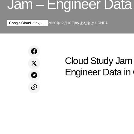
Jam – Engineer Data
Google Cloud イベント
2020年12月10日
by
あだ名は HONDA
Cloud Study
Engineer Data 