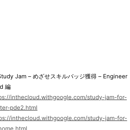
 Study Jam – めざせスキルバッジ獲得 – Engineer
ud 編
ps://inthecloud.withgoogle.com/study-jam-for-
ter-pde2.html
ps://inthecloud.withgoogle.com/study-jam-for-
home.html