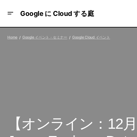
Google に Cloud する庭
【オンライン：12月9日】Google Maps
Google Cloud イベン
Platform の進化とビジネス活用ウェビナ
Home
Google イベント・セミナー
Google Cloud イベント
ト
ー
【オンライン：12月10日