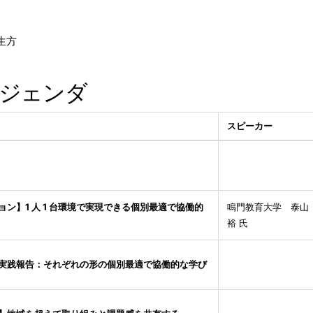
生方
アジェンダ
スピーカー
ン】1 人 1 台環境で実現できる個別最適で協働的
鳴門教育大学 泰山
裕 氏
実践報告：それぞれの形の個別最適で協働的な学び