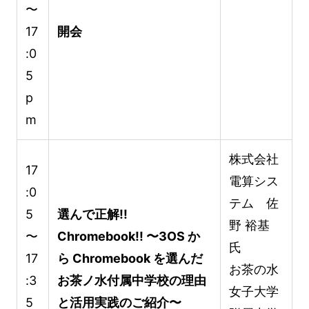
〜
17
開会
:0
5
p
m
株式会社
17
電算シス
:0
テム 佐
5
選んで正解!!
野 裕基
〜
Chromebook!! 〜3OS か
氏
17
ら Chromebook を選んだ
お茶の水
:3
お茶ノ水付属中学校の理由
女子大学
5
と活用実践のご紹介〜