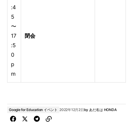
:4
5
〜
17
閉会
:5
0
p
m
Google for Education イベント
2022年12月2日
by
あだ名は HONDA